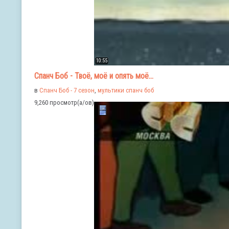
10:55
Спанч Боб - Твоё, моё и опять моё...
в
Спанч Боб - 7 сезон
,
мультики спанч боб
9,260 просмотр(а/ов)