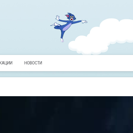
ИКАЦИИ
НОВОСТИ