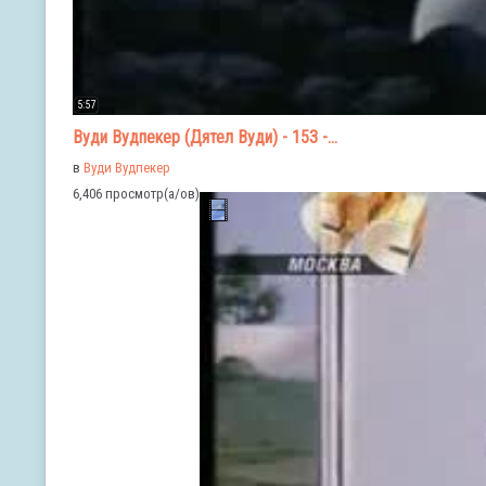
5:57
Вуди Вудпекер (Дятел Вуди) - 153 -...
в
Вуди Вудпекер
6,406 просмотр(а/ов)