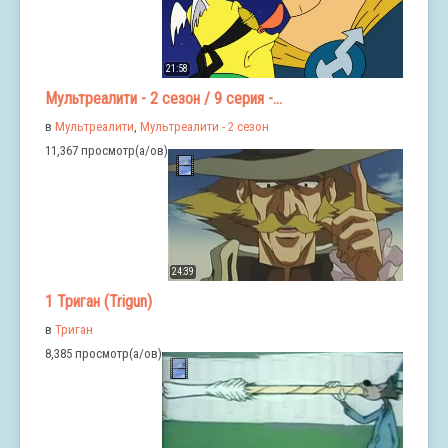
21:58
Мультреалити - 2 сезон / 9 серия -...
в
Мультреалити
,
Мультреалити - 2 сезон
11,367 просмотр(а/ов)
24:39
1 Триган (Trigun)
в
Триган
8,385 просмотр(а/ов)