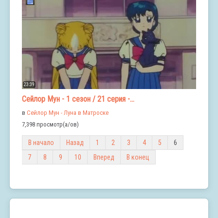
23:39
Сейлор Мун - 1 сезон / 21 серия -...
в
Сейлор Мун - Луна в Матроске
7,398 просмотр(а/ов)
В начало
Назад
1
2
3
4
5
6
7
8
9
10
Вперед
В конец