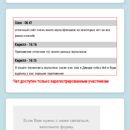
Соня - 06:41
отличный сайт очень много мультфильмов но некоторых нет но все
равно спасибо
Кирилл - 16:16
Приложение отличное тут много разных мультиков
Кирилл - 16:15
Я зашёл посмотреть мультики такие как том и Джерри губка боб и Вуди
вудпкер у вас хорошие приложение
Чат доступен только зарегистрированным участникам
tilMFag - 17:01
Hello
admin - 15:44
Скоро будет крупное обновление у сайта.
История
Если Вам нужно с нами связаться,
заполните форму.