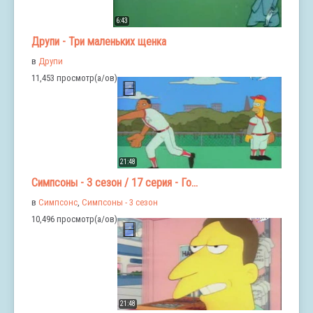
6:43
Друпи - Три маленьких щенка
в
Друпи
11,453 просмотр(а/ов)
21:48
Симпсоны - 3 сезон / 17 серия - Го...
в
Симпсонс
,
Симпсоны - 3 сезон
10,496 просмотр(а/ов)
21:48