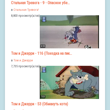
Стальная Тревога - 9 - Опасное убе...
в
Стальная Тревога!
8,803 просмотр(а/ов)
6:55
Том и Джерри - 116 (Поездка на пик...
в
Том и Джерри
7,735 просмотр(а/ов)
7:03
Том и Джерри - 53 (Обмануть кота)