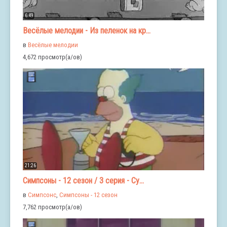
6:49
Весёлые мелодии - Из пеленок на кр...
в
Весёлые мелодии
4,672 просмотр(а/ов)
21:26
Симпсоны - 12 сезон / 3 серия - Су...
в
Симпсонс
,
Симпсоны - 12 сезон
7,762 просмотр(а/ов)