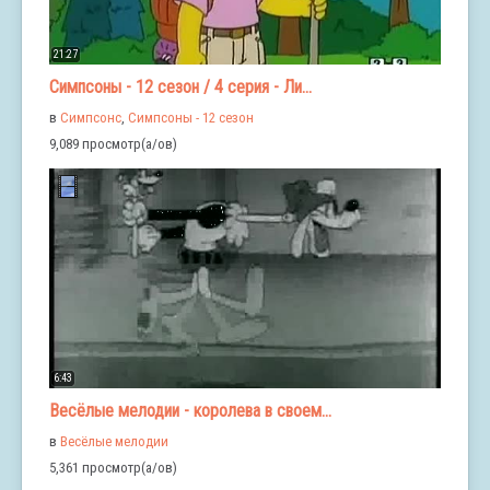
21:27
Симпсоны - 12 сезон / 4 серия - Ли...
в
Симпсонс
,
Симпсоны - 12 сезон
9,089 просмотр(а/ов)
6:43
Весёлые мелодии - королева в своем...
в
Весёлые мелодии
5,361 просмотр(а/ов)