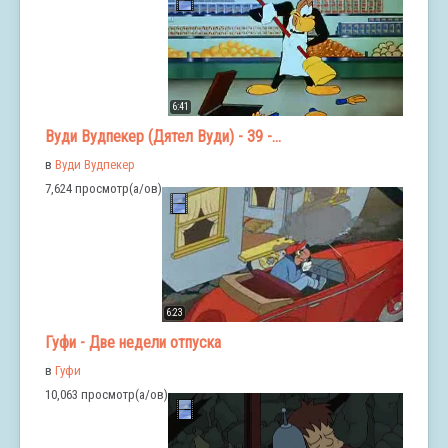
6:41
Вуди Вудпекер (Дятел Вуди) - 39 -...
в
Вуди Вудпекер
7,624 просмотр(а/ов)
6:23
Гуфи - Две недели отпуска
в
Гуфи
10,063 просмотр(а/ов)