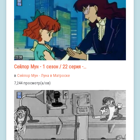
23:38
Сейлор Мун - 1 сезон / 22 серия -...
в
Сейлор Мун - Луна в Матроске
7,244 просмотр(а/ов)