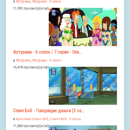
в
Футурама
,
Футурама - 6 сезон
11,992 просмотр(а/ов)
21:39
Футурама - 6 сезон / 7 серия - Опа...
в
Футурама
,
Футурама - 6 сезон
16,418 просмотр(а/ов)
7:01
Спанч Боб - Говорящие деньги (5 се...
в
мультики спанч боб
,
Спанч Боб - 5 сезон
11,860 просмотр(а/ов)