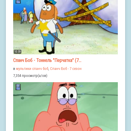
10:59
Спанч Боб - Тоннель "Перчатка" (7...
в
мультики спанч боб
,
Спанч Боб - 7 сезон
7,354 просмотр(а/ов)