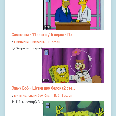
22:35
Симпсоны - 11 сезон / 6 серия - Пр...
в
Симпсонс
,
Симпсоны - 11 сезон
8,266 просмотр(а/ов)
11:27
Спанч Боб - Шутки про белок (2 сез...
в
мультики спанч боб
,
Спанч Боб - 2 сезон
14,114 просмотр(а/ов)