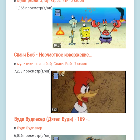
в
Мультреалити
,
Мультреалити - 2 сезон
11,365 просмотр(а/ов)
10:57
Спанч Боб - Несчастное извержение...
в
мультики спанч боб
,
Спанч Боб - 7 сезон
7,233 просмотр(а/ов)
5:54
Вуди Вудпекер (Дятел Вуди) - 169 -...
в
Вуди Вудпекер
6,026 просмотр(а/ов)