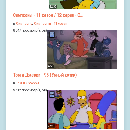
22:35
Симпсоны - 11 сезон / 12 серия - С...
в
Симпсонс
,
Симпсоны - 11 сезон
8,347 просмотр(а/ов)
6:58
Том и Джерри - 95 (Умный котик)
в
Том и Джерри
9,512 просмотр(а/ов)
22:51