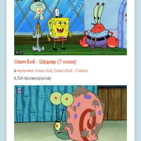
10:57
Спанч Боб - Шедевр (7 сезон)
в
мультики спанч боб
,
Спанч Боб - 7 сезон
6,724 просмотр(а/ов)