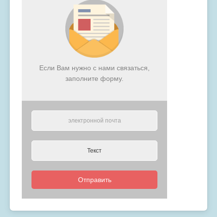
Если Вам нужно с нами связаться,
заполните форму.
Отправить