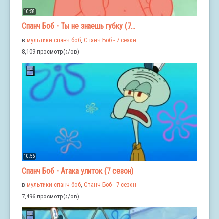
10:58
Спанч Боб - Ты не знаешь губку (7...
в
мультики спанч боб
,
Спанч Боб - 7 сезон
8,109 просмотр(а/ов)
10:56
Спанч Боб - Атака улиток (7 сезон)
в
мультики спанч боб
,
Спанч Боб - 7 сезон
7,496 просмотр(а/ов)