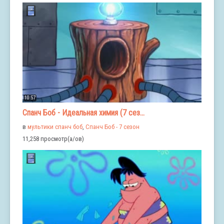
10:57
Спанч Боб - Идеальная химия (7 сез...
в
мультики спанч боб
,
Спанч Боб - 7 сезон
11,258 просмотр(а/ов)