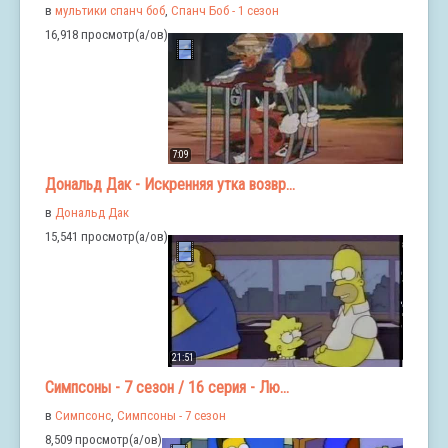
в
мультики спанч боб
,
Спанч Боб - 1 сезон
16,918 просмотр(а/ов)
7:09
Дональд Дак - Искренняя утка возвр...
в
Дональд Дак
15,541 просмотр(а/ов)
21:51
Симпсоны - 7 сезон / 16 серия - Лю...
в
Симпсонс
,
Симпсоны - 7 сезон
8,509 просмотр(а/ов)