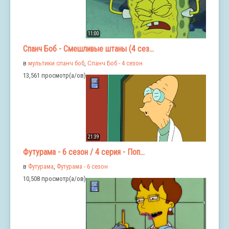
11:00
Спанч Боб - Смешливые штаны (4 сез...
в
мультики спанч боб
,
Спанч Боб - 4 сезон
13,561 просмотр(а/ов)
21:39
Футурама - 6 сезон / 4 серия - Поп...
в
Футурама
,
Футурама - 6 сезон
10,508 просмотр(а/ов)