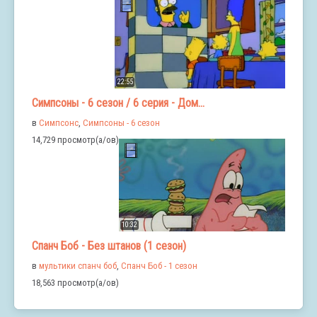
22:55
Симпсоны - 6 сезон / 6 серия - Дом...
в
Симпсонс
,
Симпсоны - 6 сезон
14,729 просмотр(а/ов)
10:32
Спанч Боб - Без штанов (1 сезон)
в
мультики спанч боб
,
Спанч Боб - 1 сезон
18,563 просмотр(а/ов)