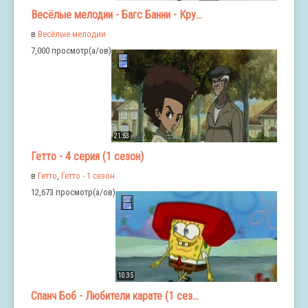
Весёлые мелодии - Багс Банни - Кру...
в
Весёлые мелодии
7,000 просмотр(а/ов)
21:53
Гетто - 4 серия (1 сезон)
в
Гетто
,
Гетто - 1 сезон
12,673 просмотр(а/ов)
10:35
Спанч Боб - Любители карате (1 сез...