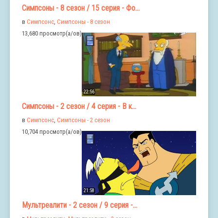
Симпсоны - 8 сезон / 15 серия - Фо...
в
Симпсонс
,
Симпсоны - 8 сезон
13,680 просмотр(а/ов)
22:56
Симпсоны - 2 сезон / 4 серия - В к...
в
Симпсонс
,
Симпсоны - 2 сезон
10,704 просмотр(а/ов)
21:58
Мультреалити - 2 сезон / 9 серия -...