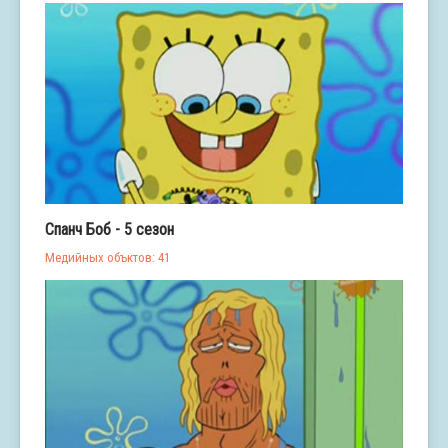
Спанч Боб - 5 сезон
Медийных объктов: 41