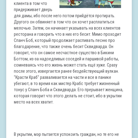
клиента в том что
придерживает дверь
для дамы, ибо после него потом прийдётся протирать.
Другого он обвиняет в том что он хочет расплатиться
мелочью. Затем, он начинает указывать на всех клиентов
ресторана и говорить что в них его бесит. Мимо проходит
Спанч
Боб, который продолжает распивать песню про
благодарение, что также очень бесит Сквидварда. Он
говорит, что он самое несчастное существо в Бикини
Боттом, из-за надоедливых соседей и паршивой работы,
сомневаясь что его жизнь может стать ещё хуже. Сразу
после этого, извергается ранее бездействующий вулкан.
"Красти Краб" разваливается на части и все в панике
убегают, в то время как мистер Крабс требует жизненный
тонус у
Спанч
Боба и Сквидварда. Его прерывает женщина,
которая говорит что этого делать не стоит, ибо в укрытии
место на всех хватит.
В укрытии, мэр пытается успокоить граждан, но те его не