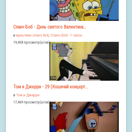
10:34
Спанч Боб - День святого Валентина...
в
мультики спанч боб
,
Спанч Боб - 1 сезон
19,438 просмотр(а/ов)
7:26
Том и Джерри - 29 (Кошачий концерт...
в
Том и Джерри
17,469 просмотр(а/ов)