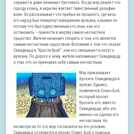
слушают и даже начинают бунтовать. Когда мэр решает что
городу конец, в укрытие влетает таинственный дельфин-
воин. Он рассказывает что прибыл из прошлого, где весь
его народ был повергнут извержение вулкана, а выжил он
потому что был единственным кто знал, как его
остановить – принести в жертву самое несчастное
существо. Жители начинают спорить о том, кто является
самым несчастным существом. Вспомнив о том что сказал
Сквидвард в "Красти Краб", они его связывают и несут к
вулкану. По дороге к нему, жители напоминают Сквидварду
о том, что он признавал себя самым несчастным.
Мэр приказывает
бросить Сквидварда в
вулкан. Однако,
появляется Спанч Боб,
который просит
бросить его, вместо
Сквидварда, ибо это
именно он сделал его
несчастным. Но
несмотря на то что мэр согласился на это условие,
Сквидвард оступается и просит Спанч Боб о помощи.