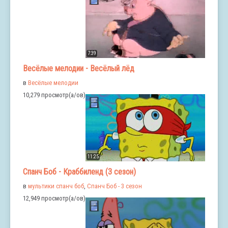
7:39
Весёлые мелодии - Весёлый лёд
в
Весёлые мелодии
10,279 просмотр(а/ов)
11:25
Спанч Боб - Краббиленд (3 сезон)
в
мультики спанч боб
,
Спанч Боб - 3 сезон
12,949 просмотр(а/ов)