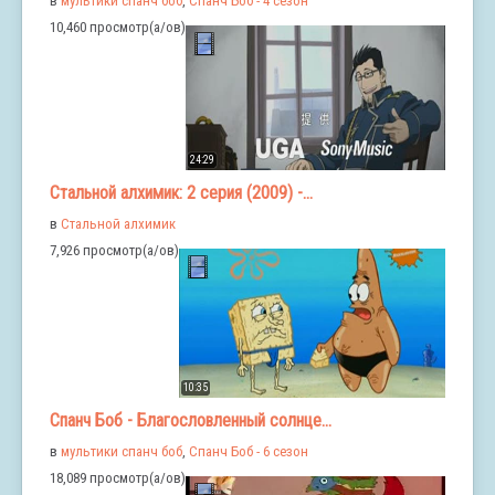
в
мультики спанч боб
,
Спанч Боб - 4 сезон
10,460 просмотр(а/ов)
24:29
Стальной алхимик: 2 серия (2009) -...
в
Стальной алхимик
7,926 просмотр(а/ов)
10:35
Спанч Боб - Благословленный солнце...
в
мультики спанч боб
,
Спанч Боб - 6 сезон
18,089 просмотр(а/ов)