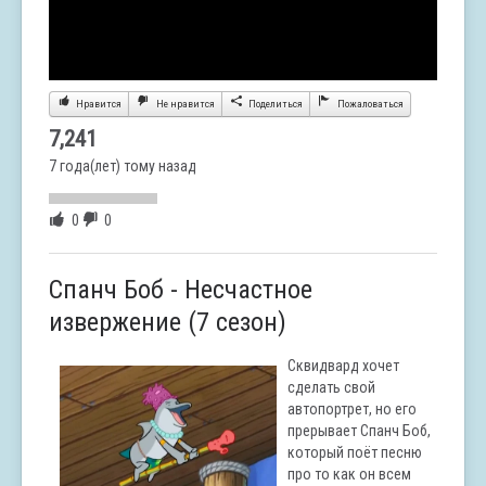
Нравится
Не нравится
Поделиться
Пожаловаться
7,241
7 года(лет) тому назад
0
0
Спанч Боб - Несчастное
извержение (7 сезон)
Сквидвард хочет
сделать свой
автопортрет, но его
прерывает Спанч
Боб,
который поёт песню
про то как он всем