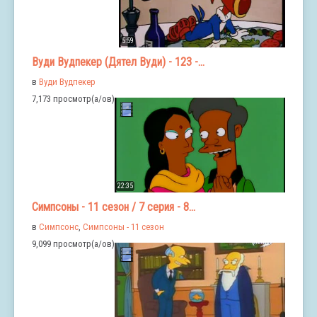
5:59
Вуди Вудпекер (Дятел Вуди) - 123 -...
в
Вуди Вудпекер
7,173 просмотр(а/ов)
22:35
Симпсоны - 11 сезон / 7 серия - 8...
в
Симпсонс
,
Симпсоны - 11 сезон
9,099 просмотр(а/ов)