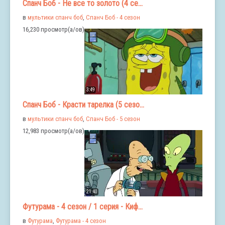
Спанч Боб - Не все то золото (4 се...
в
мультики спанч боб
,
Спанч Боб - 4 сезон
16,230 просмотр(а/ов)
3:49
Спанч Боб - Красти тарелка (5 сезо...
в
мультики спанч боб
,
Спанч Боб - 5 сезон
12,983 просмотр(а/ов)
21:40
Футурама - 4 сезон / 1 серия - Киф...
в
Футурама
,
Футурама - 4 сезон