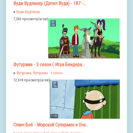
Вуди Вудпекер (Дятел Вуди) - 187 -...
в
Вуди Вудпекер
7,363 просмотр(а/ов)
1:27:27
Футурама - 5 сезон ( Игра Бендера...
в
Футурама
,
Футурама - 5 сезон
12,618 просмотр(а/ов)
11:00
Спанч Боб - Морской Супермен и Оча...