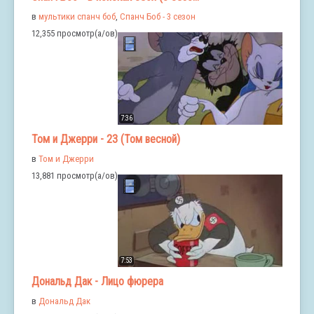
в
мультики спанч боб
,
Спанч Боб - 3 сезон
12,355 просмотр(а/ов)
7:36
Том и Джерри - 23 (Том весной)
в
Том и Джерри
13,881 просмотр(а/ов)
7:53
Дональд Дак - Лицо фюрера
в
Дональд Дак