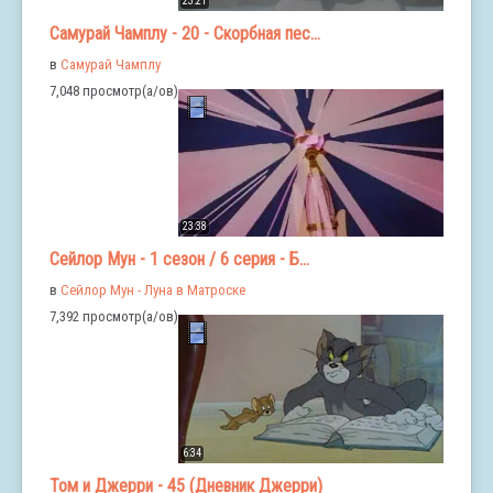
23:21
Самурай Чамплу - 20 - Скорбная пес...
в
Самурай Чамплу
7,048 просмотр(а/ов)
23:38
Сейлор Мун - 1 сезон / 6 серия - Б...
в
Сейлор Мун - Луна в Матроске
7,392 просмотр(а/ов)
6:34
Том и Джерри - 45 (Дневник Джерри)