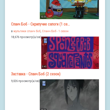
10:35
Спанч Боб - Скрипучие сапоги (1 се...
в
мультики спанч боб
,
Спанч Боб - 1 сезон
18,676 просмотр(а/ов)
0:45
Заставка - Спанч Боб (2 сезон)
9,026 просмотр(а/ов)