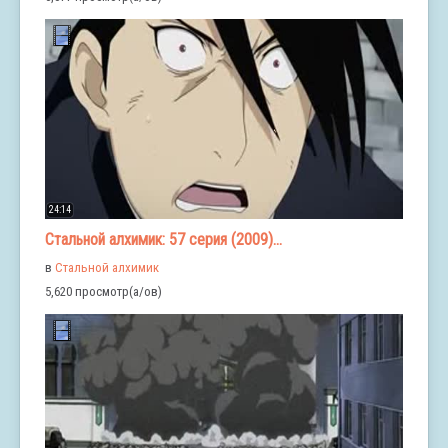
24:14
Стальной алхимик: 57 серия (2009)...
в
Стальной алхимик
5,620 просмотр(а/ов)