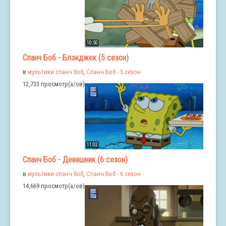
10:50
Спанч Боб - Блэкджек (5 сезон)
в
мультики спанч боб
,
Спанч Боб - 5 сезон
12,733 просмотр(а/ов)
11:02
Спанч Боб - Девишник (6 сезон)
в
мультики спанч боб
,
Спанч Боб - 6 сезон
14,669 просмотр(а/ов)