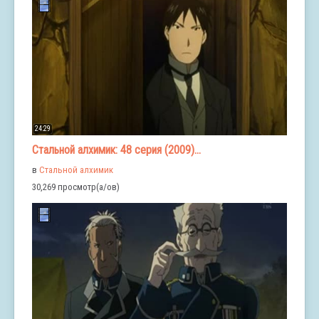
24:29
Стальной алхимик: 48 серия (2009)...
в
Стальной алхимик
30,269 просмотр(а/ов)