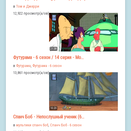
в
Том и Джерри
12,922 просмотр(а/ов)
21:38
Футурама - 6 сезон / 14 серия - Мо...
в
Футурама
,
Футурама - 6 сезон
13,861 просмотр(а/ов)
10:20
Спанч Боб - Непослушный ученик (6...
в
мультики спанч боб
,
Спанч Боб - 6 сезон