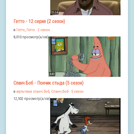
21:14
Гетто - 12 серия (2 сезон)
в
Гетто
,
Гетто - 2 сезон
8,010 просмотр(а/ов)
6:41
Спанч Боб - Пончик стыда (5 сезон)
в
мультики спанч боб
,
Спанч Боб - 5 сезон
12,502 просмотр(а/ов)