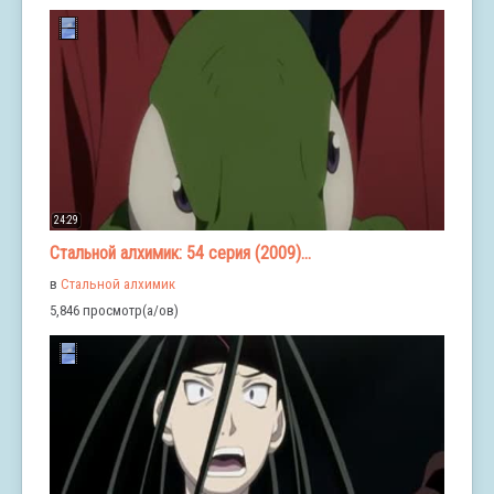
24:29
Стальной алхимик: 54 серия (2009)...
в
Стальной алхимик
5,846 просмотр(а/ов)