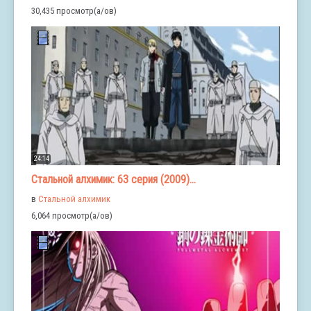
30,435 просмотр(а/ов)
24:14
Стальной алхимик: 63 серия (2009)...
в
Стальной алхимик
6,064 просмотр(а/ов)