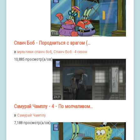
11:00
Спанч Боб - Породниться с врагом (...
в
мультики спанч боб
,
Спанч Боб - 4 сезон
10,885 просмотр(а/ов)
23:21
Самурай Чамплу - 4 - По молчаливом...
в
Самурай Чамплу
7,188 просмотр(а/ов)