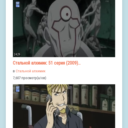
24:29
Стальной алхимик: 51 серия (2009)...
в
Стальной алхимик
7,607 просмотр(а/ов)