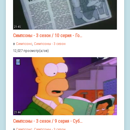
21:45
Симпсоны - 3 сезон / 10 серия - Го...
в
Симпсонс
,
Симпсоны - 3 сезон
12,027 просмотр(а/ов)
21:44
Симпсоны - 3 сезон / 9 серия - Суб...
в
Симпсонс
,
Симпсоны - 3 сезон