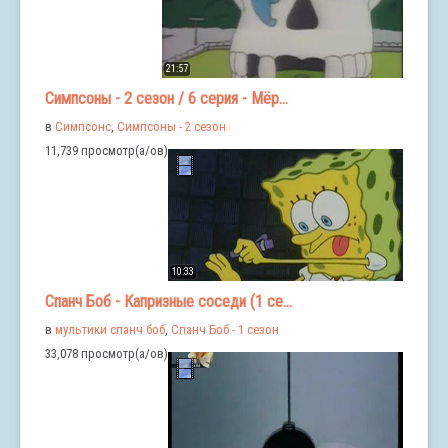
21:57
Симпсоны - 2 сезон / 6 серия - Мёр...
в
Симпсонс
,
Симпсоны - 2 сезон
11,739 просмотр(а/ов)
10:33
Спанч Боб - Капризные соседи (1 се...
в
мультики спанч боб
,
Спанч Боб - 1 сезон
33,078 просмотр(а/ов)