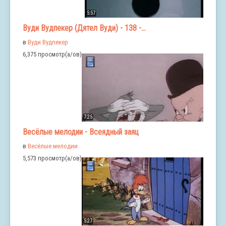
5:57
Вуди Вудпекер (Дятел Вуди) - 138 -...
в
Вуди Вудпекер
6,375 просмотр(а/ов)
7:25
Весёлые мелодии - Всеядный заяц
в
Весёлые мелодии
5,573 просмотр(а/ов)
5:27