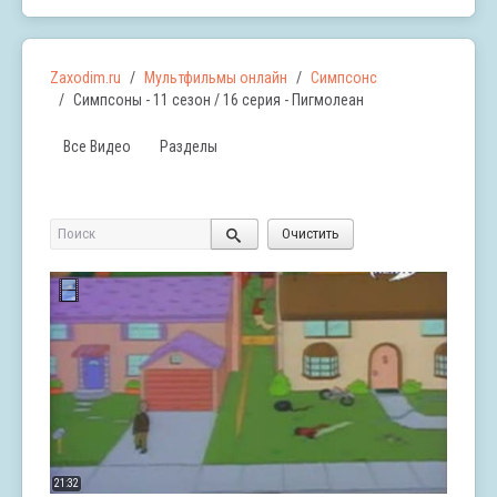
Zaxodim.ru
Мультфильмы онлайн
Симпсонс
Симпсоны - 11 сезон / 16 серия - Пигмолеан
Все Видео
Разделы
Поиск
Очистить
21:32