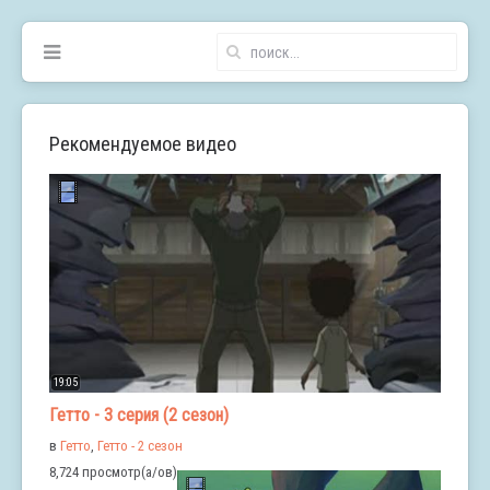
Рекомендуемое видео
19:05
Гетто - 3 серия (2 сезон)
в
Гетто
,
Гетто - 2 сезон
8,724 просмотр(а/ов)