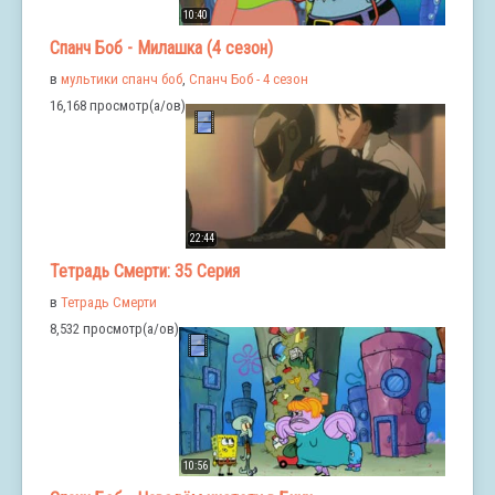
10:40
Спанч Боб - Милашка (4 сезон)
в
мультики спанч боб
,
Спанч Боб - 4 сезон
16,168 просмотр(а/ов)
22:44
Тетрадь Смерти: 35 Серия
в
Тетрадь Смерти
8,532 просмотр(а/ов)
10:56