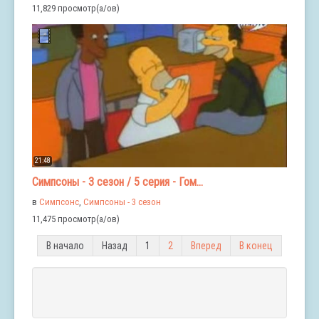
11,829 просмотр(а/ов)
21:48
Симпсоны - 3 сезон / 5 серия - Гом...
в
Симпсонс
,
Симпсоны - 3 сезон
11,475 просмотр(а/ов)
В начало
Назад
1
2
Вперед
В конец