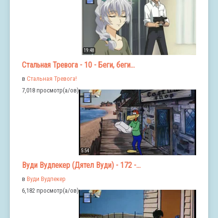
19:48
Стальная Тревога - 10 - Беги, беги...
в
Стальная Тревога!
7,018 просмотр(а/ов)
5:54
Вуди Вудпекер (Дятел Вуди) - 172 -...
в
Вуди Вудпекер
6,182 просмотр(а/ов)