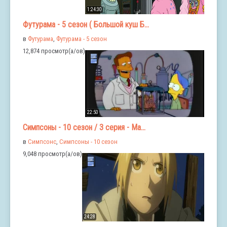
1:24:30
Футурама - 5 сезон ( Большой куш Б...
в
Футурама
,
Футурама - 5 сезон
12,874 просмотр(а/ов)
22:50
Симпсоны - 10 сезон / 3 серия - Ма...
в
Симпсонс
,
Симпсоны - 10 сезон
9,048 просмотр(а/ов)
24:28