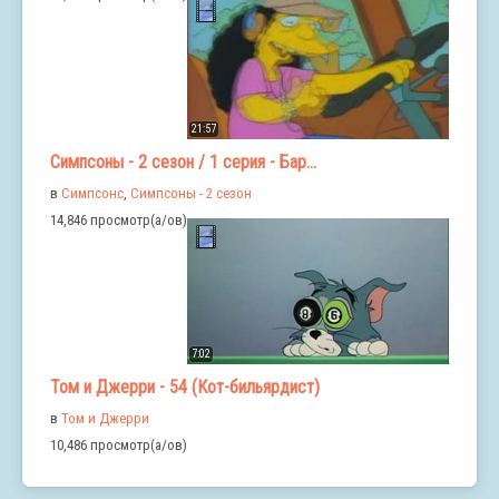
21:57
Симпсоны - 2 сезон / 1 серия - Бар...
в
Симпсонс
,
Симпсоны - 2 сезон
14,846 просмотр(а/ов)
7:02
Том и Джерри - 54 (Кот-бильярдист)
в
Том и Джерри
10,486 просмотр(а/ов)