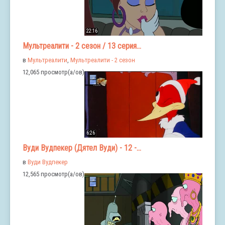
22:16
Мультреалити - 2 сезон / 13 серия...
в
Мультреалити
,
Мультреалити - 2 сезон
12,065 просмотр(а/ов)
6:26
Вуди Вудпекер (Дятел Вуди) - 12 -...
в
Вуди Вудпекер
12,565 просмотр(а/ов)