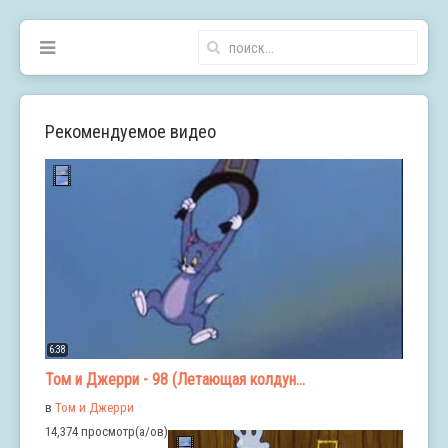
Рекомендуемое видео
6:38
Том и Джерри - 98 (Летающая колдун...
в
Том и Джерри
14,374 просмотр(а/ов)