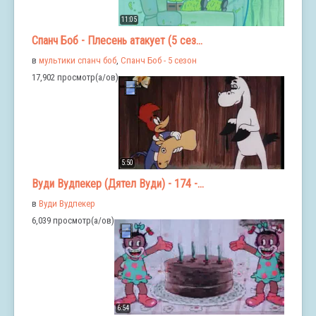
11:05
Спанч Боб - Плесень атакует (5 сез...
в
мультики спанч боб
,
Спанч Боб - 5 сезон
17,902 просмотр(а/ов)
5:50
Вуди Вудпекер (Дятел Вуди) - 174 -...
в
Вуди Вудпекер
6,039 просмотр(а/ов)
6:54