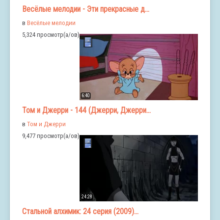
Весёлые мелодии - Эти прекрасные д...
в
Весёлые мелодии
5,324 просмотр(а/ов)
6:40
Том и Джерри - 144 (Джерри, Джерри...
в
Том и Джерри
9,477 просмотр(а/ов)
24:28
Стальной алхимик: 24 серия (2009)...