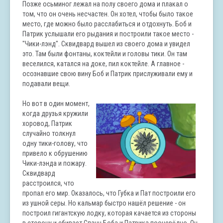
Позже осьминог лежал на полу своего дома и плакал о
том, что он очень несчастен. Он хотел, чтобы было такое
место, где можно было расслабиться и отдохнуть. Боб и
Патрик услышали его рыдания и построили такое место -
"Чики-лэнд". Сквидвард вышел из своего дома и увидел
это. Там были фонтаны, коктейли и головы тики. Он там
веселился, катался на доке, пил коктейле. А главное -
осознавшие свою вину Боб и Патрик прислуживали ему и
подавали вещи.
Но вот в один момент,
когда друзья кружили
хоровод, Патрик
случайно толкнул
одну тики-голову, что
привело к обрушению
Чики-лэнда и пожару.
Сквидвард
расстроился, что
пропал его мир. Оказалось, что Губка и Пат построили его
из ушной серы. Но кальмар быстро нашёл решение - он
построил гигантскую лодку, которая качается из стороны
в сторону и сбивает Спанч Боба и Патрика поочерёдно. Он