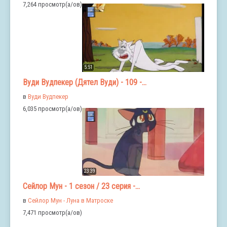
7,264 просмотр(а/ов)
5:51
Вуди Вудпекер (Дятел Вуди) - 109 -...
в
Вуди Вудпекер
6,035 просмотр(а/ов)
23:39
Сейлор Мун - 1 сезон / 23 серия -...
в
Сейлор Мун - Луна в Матроске
7,471 просмотр(а/ов)