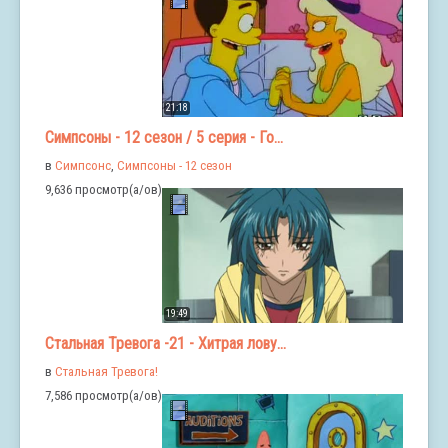
21:18
Симпсоны - 12 сезон / 5 серия - Го...
в
Симпсонс
,
Симпсоны - 12 сезон
9,636 просмотр(а/ов)
19:49
Стальная Тревога -21 - Хитрая лову...
в
Стальная Тревога!
7,586 просмотр(а/ов)