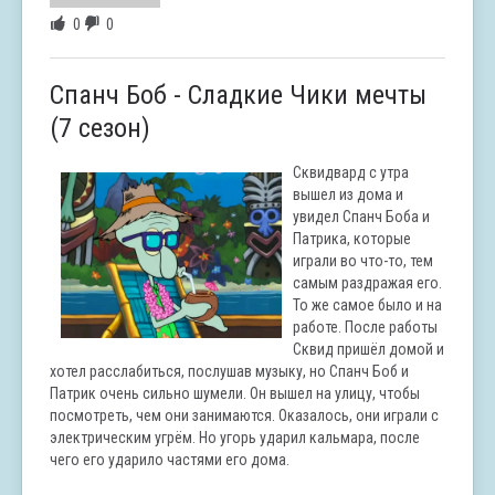
0
0
Спанч Боб - Сладкие Чики мечты
(7 сезон)
Сквидвард с утра
вышел из дома и
увидел Спанч Боба и
Патрика, которые
играли во что-то, тем
самым раздражая его.
То же самое было и на
работе. После работы
Сквид пришёл домой и
хотел расслабиться, послушав музыку, но Спанч Боб и
Патрик очень сильно шумели. Он вышел на улицу, чтобы
посмотреть, чем они занимаются. Оказалось, они играли с
электрическим угрём. Но угорь ударил кальмара, после
чего его ударило частями его дома.