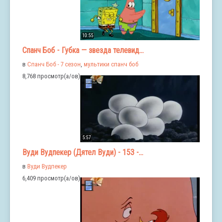
10:55
Спанч Боб - Губка — звезда телевид...
в
Спанч Боб - 7 сезон
,
мультики спанч боб
8,768 просмотр(а/ов)
5:57
Вуди Вудпекер (Дятел Вуди) - 153 -...
в
Вуди Вудпекер
6,409 просмотр(а/ов)