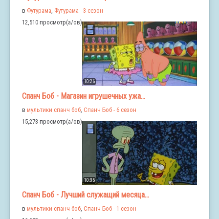
в
Футурама
,
Футурама - 3 сезон
12,510 просмотр(а/ов)
10:26
Спанч Боб - Магазин игрушечных ужа...
в
мультики спанч боб
,
Спанч Боб - 6 сезон
15,273 просмотр(а/ов)
10:35
Спанч Боб - Лучший служащий месяца...
в
мультики спанч боб
,
Спанч Боб - 1 сезон