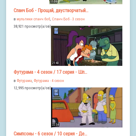
11:06
Спанч Боб - Прощай, двустворчатый...
в
мультики спанч боб
,
Спанч Боб - 3 сезон
38,921 просмотр(а/ов)
21:40
Футурама - 4 сезон / 17 серия - Шп...
в
Футурама
,
Футурама - 4 сезон
12,995 просмотр(а/ов)
22:34
Симпсоны - 6 сезон / 10 серия - Де...