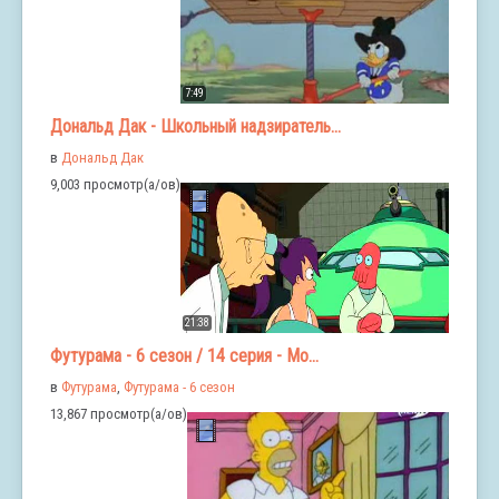
7:49
Дональд Дак - Школьный надзиратель...
в
Дональд Дак
9,003 просмотр(а/ов)
21:38
Футурама - 6 сезон / 14 серия - Мо...
в
Футурама
,
Футурама - 6 сезон
13,867 просмотр(а/ов)