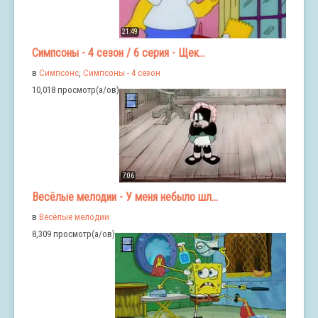
21:49
Симпсоны - 4 сезон / 6 серия - Щек...
в
Симпсонс
,
Симпсоны - 4 сезон
10,018 просмотр(а/ов)
7:06
Весёлые мелодии - У меня небыло шл...
в
Весёлые мелодии
8,309 просмотр(а/ов)