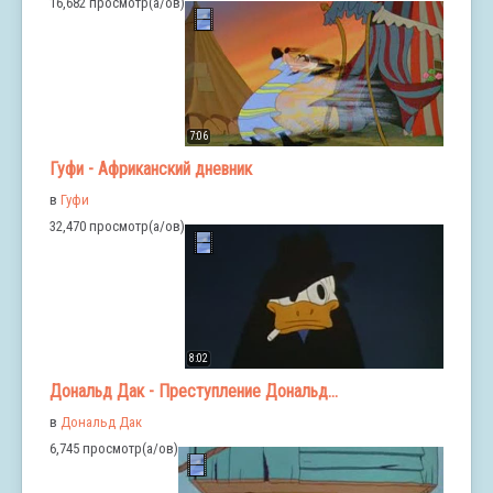
16,682 просмотр(а/ов)
7:06
Гуфи - Африканский дневник
в
Гуфи
32,470 просмотр(а/ов)
8:02
Дональд Дак - Преступление Дональд...
в
Дональд Дак
6,745 просмотр(а/ов)