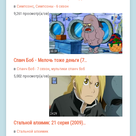
в
Симпсонс
,
Симпсоны - 6 сезон
9,261 просмотр(а/ов)
10:59
Спанч Боб - Мелочь тоже деньги (7...
в
Спанч Боб - 7 сезон
,
мультики спанч боб
5,002 просмотр(а/ов)
24:29
Стальной алхимик: 21 серия (2009)...
в
Стальной алхимик