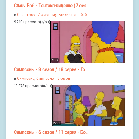
Спанч Боб - Тентакл-видение (7 сез...
в
Спанч Боб - 7 сезон
,
мультики спанч боб
9,210 просмотр(а/ов)
22:49
Симпсоны - 8 сезон / 18 серия - Го...
в
Симпсонс
,
Симпсоны - 8 сезон
13,378 просмотр(а/ов)
22:33
Симпсоны - 6 сезон / 11 серия - Бо...