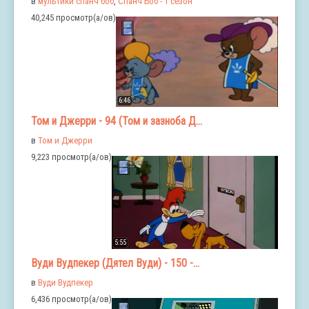
в
мультики спанч боб
,
Спанч Боб - 1 сезон
40,245 просмотр(а/ов)
6:46
Том и Джерри - 94 (Том и зазноба Д...
в
Том и Джерри
9,223 просмотр(а/ов)
5:55
Вуди Вудпекер (Дятел Вуди) - 150 -...
в
Вуди Вудпекер
6,436 просмотр(а/ов)