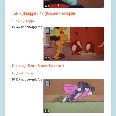
6:20
Том и Джерри - 48 (Кошачья вечерин...
в
Том и Джерри
15,747 просмотр(а/ов)
7:22
Дональд Дак - Волшебное око
в
Дональд Дак
10,327 просмотр(а/ов)
6:46