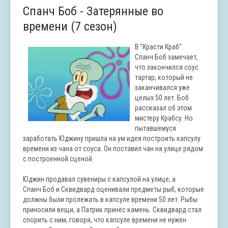
Спанч Боб - Затерянные во
времени (7 сезон)
В "Красти Краб".
Спанч Боб замечает,
что закончился соус
тартар, который не
заканчивался уже
целых 50 лет. Боб
рассказал об этом
мистеру Крабсу. Но
пытавшемуся
заработать Юджину пришла на ум идея построить капсулу
времени из чана от соуса. Он поставил чан на улице рядом
с построенной сценой.
Юджин продавал сувениры с капсулой на улице, а
Спанч Боб и Сквидвард оценивали предметы рыб, которые
должны были пролежать в капсуле времени 50 лет. Рыбы
приносили вещи, а Патрик принёс камень. Сквидвард стал
спорить с ним, говоря, что капсуле времени не нужен