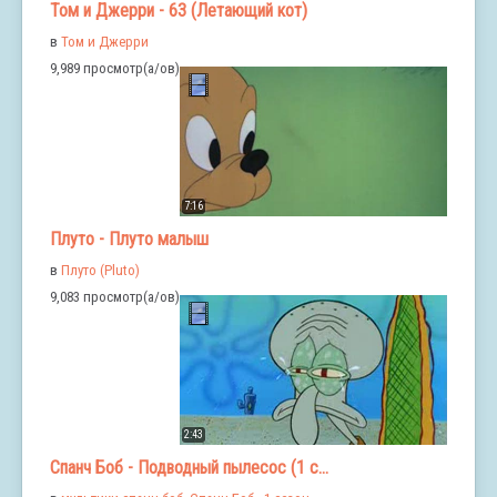
Том и Джерри - 63 (Летающий кот)
в
Том и Джерри
9,989 просмотр(а/ов)
7:16
Плуто - Плуто малыш
в
Плуто (Pluto)
9,083 просмотр(а/ов)
2:43
Спанч Боб - Подводный пылесос (1 с...