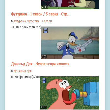
21:36
Футурама - 1 сезон / 5 серия - Стр...
в
Футурама
,
Футурама - 1 сезон
14,984 просмотр(а/ов)
7:07
Дональд Дак - Непри-непри-ятности
в
Дональд Дак
8,158 просмотр(а/ов)
10:58