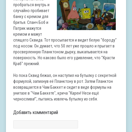
пробраться внутрь и
случайно пробивает
банку с кремом для
бритья. Спанч Боб и
Патрик мажутся
кремом и мажут
спящего Сквида. Тот просыпается и видит белую "бороду"
под носом. Он думает, что 50 лет уже прошло и прыгает в
просверленную Планктоном дырку, выкапывается на
поверхность. Но каково было его удивление, что "Красти
Краб" прежний.
Но пока Сквид бежал, он наступил на бутылку с секретной
формулой, запихнув её Планктону в рот. Затем Планктон
возвращается в Чам Баккет и сидит в виде формулы на
унитазе в "Чам Баккете", крича "Карен! Неси ещё
чернослива!", пытаясь извлечь бутылку из себя.
Добавить комментарий