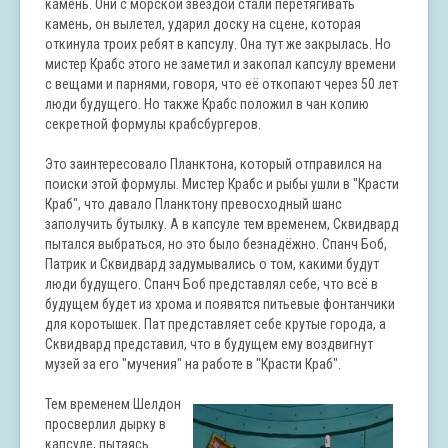
камень. Они с морской звездой стали перетягивать
камень, он вылетел, ударил доску на сцене, которая
откинула троих ребят в капсулу. Она тут же закрылась. Но
мистер Крабс этого не заметил и закопал капсулу времени
с вещами и парнями, говоря, что её откопают через 50 лет
люди будущего. Но также Крабс положил в чан копию
секретной формулы крабсбургеров.
Это заинтересовало Планктона, который отправился на
поиски этой формулы. Мистер Крабс и рыбы ушли в "Красти
Краб", что давало Планктону превосходный шанс
заполучить бутылку. А в капсуле тем временем, Сквидвард
пытался выбраться, но это было безнадёжно. Спанч Боб,
Патрик и Сквидвард задумывались о том, какими будут
люди будущего. Спанч Боб представлял себе, что всё в
будущем будет из хрома и появятся питьевые фонтанчики
для коротышек. Пат представляет себе крутые города, а
Сквидвард представил, что в будущем ему воздвигнут
музей за его "мучения" на работе в "Красти Краб".
Тем временем Шелдон
просверлил дырку в
капсуле, пытаясь