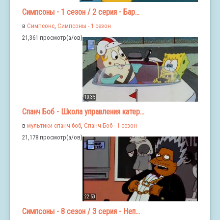
Симпсоны - 1 сезон / 2 серия - Бар...
в
Симпсонс
,
Симпсоны - 1 сезон
21,361 просмотр(а/ов)
10:35
Спанч Боб - Школа управления катер...
в
мультики спанч боб
,
Спанч Боб - 1 сезон
21,178 просмотр(а/ов)
22:50
Симпсоны - 8 сезон / 3 серия - Неп...