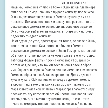
Эшли выходит из
машины, Гомер видит, что на брюки Эшли прилипла Венера
Милосская. Гомер невинно отдирает конфету, после чего
Эшли видит похотливую слюну Гомера, пущенную из-за
конфеты. Искажая его голод и слюну, она решает, что это
сексуальное домогательство, спланированное заранее.
Она с ужасом выбегает из машины, в то время, как Гомер
радостно съедает конфету.
На следующее утро, протестующая толпа, во главе с Эшли,
топчется на газоне Симпсонов и обвиняет Гомера в
сексуальных домогательствах к Эшли. Гомер пытается всё
объяснить толпе, но толпа не хочет слушать его историю.
Таблоид «Голые факты» просит интервью у Гомера и он
соглашает, решив, что так он восстановит своё доброе
имя. Однако, интервью Гомера сильно изменяют, из-за чего
Гомер изображён в ней, как извращенец. Дела идут всё
хуже и хуже, и СМИ начинают слежку за домом Гомера,
включая такие мелочи, как семья смотрит телевизор и
Мардж выгоняет кошку. Лиза и Мардж предлагают Гомеру
рассказать эту историю через общественное кабельное
телевидение, его мечта осуществляется, но его почти
никто не смотрит, только человек, приехавший на пенни-