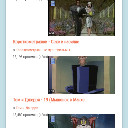
6:53
Короткометражки - Секс и насилие
в
Короткометражные мультфильмы
38,196 просмотр(а/ов)
8:10
Том и Джерри - 19 (Мышонок в Манхе...
в
Том и Джерри
12,480 просмотр(а/ов)