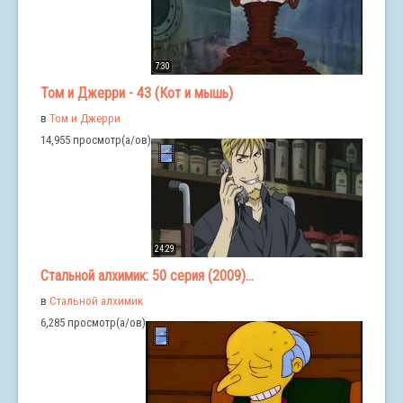
7:30
Том и Джерри - 43 (Кот и мышь)
в
Том и Джерри
14,955 просмотр(а/ов)
24:29
Стальной алхимик: 50 серия (2009)...
в
Стальной алхимик
6,285 просмотр(а/ов)