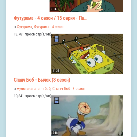
21:40
Футурама - 4 сезон / 15 серия - Па...
в
Футурама
,
Футурама - 4 сезон
13,781 просмотр(а/ов)
11:21
Спанч Боб - Бычок (3 сезон)
в
мультики спанч боб
,
Спанч Боб - 3 сезон
10,841 просмотр(а/ов)
7:18