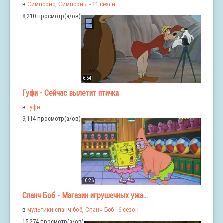
в
Симпсонс
,
Симпсоны - 11 сезон
8,210 просмотр(а/ов)
6:54
Гуфи - Сейчас вылетит птичка
в
Гуфи
9,114 просмотр(а/ов)
10:26
Спанч Боб - Магазин игрушечных ужа...
в
мультики спанч боб
,
Спанч Боб - 6 сезон
15,274 просмотр(а/ов)