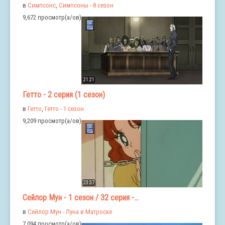
в
Симпсонс
,
Симпсоны - 8 сезон
9,672 просмотр(а/ов)
21:21
Гетто - 2 серия (1 сезон)
в
Гетто
,
Гетто - 1 сезон
9,209 просмотр(а/ов)
23:37
Сейлор Мун - 1 сезон / 32 серия -...
в
Сейлор Мун - Луна в Матроске
7,094 просмотр(а/ов)