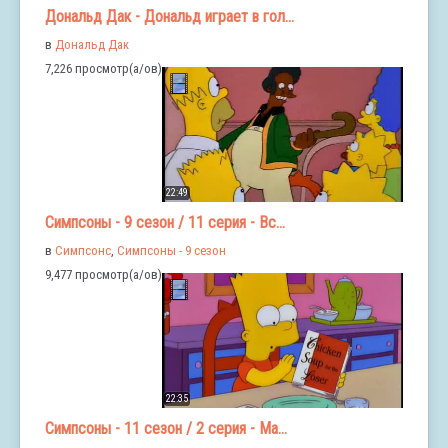
Дональд Дак - Дональд играет в гол...
в
Дональд Дак
7,226 просмотр(а/ов)
22:49
Симпсоны - 9 сезон / 11 серия - Вс...
в
Симпсонс
,
Симпсоны - 9 сезон
9,477 просмотр(а/ов)
22:35
Симпсоны - 11 сезон / 2 серия - Ма...