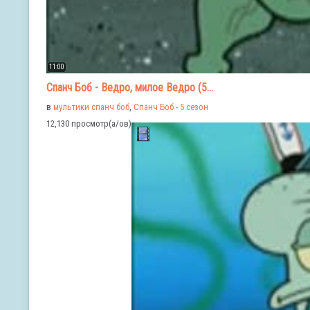
11:00
Спанч Боб - Ведро, милое Ведро (5...
в
мультики спанч боб
,
Спанч Боб - 5 сезон
12,130 просмотр(а/ов)