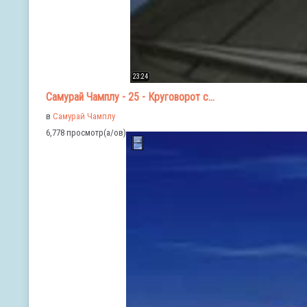
23:24
Самурай Чамплу - 25 - Круговорот с...
в
Самурай Чамплу
6,778 просмотр(а/ов)