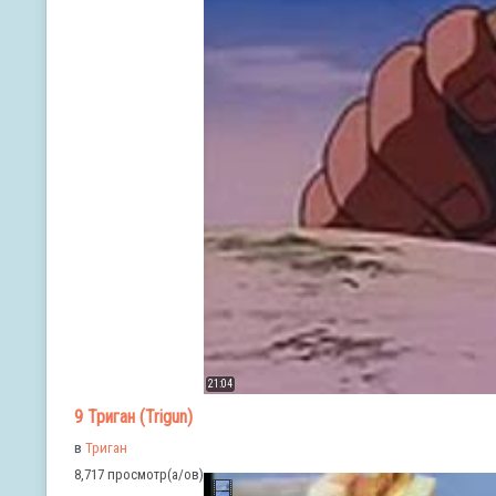
21:04
9 Триган (Trigun)
в
Триган
8,717 просмотр(а/ов)