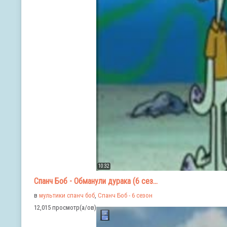
10:32
Спанч Боб - Обманули дурака (6 сез...
в
мультики спанч боб
,
Спанч Боб - 6 сезон
12,015 просмотр(а/ов)