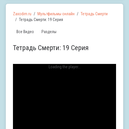
Zaxodim.ru
Мультфильмы онлайн
Тетрадь Смерти
Тетрадь Смерти: 19 Серия
Все Видео
Разделы
Тетрадь Смерти: 19 Серия
Loading the player...