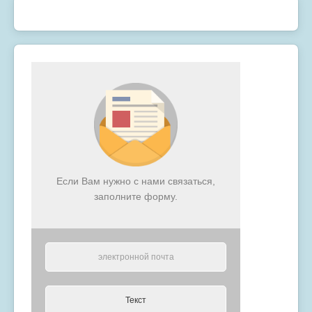
Если Вам нужно с нами связаться,
заполните форму.