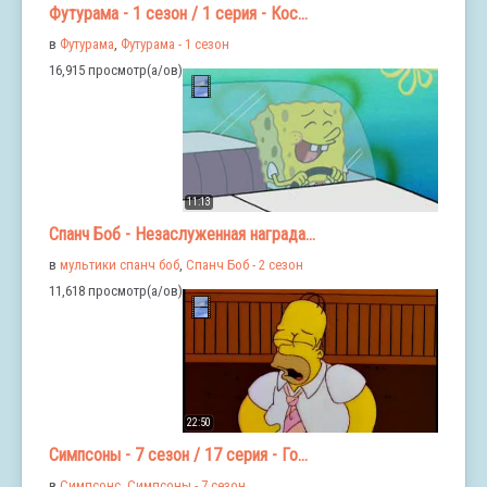
Футурама - 1 сезон / 1 серия - Кос...
в
Футурама
,
Футурама - 1 сезон
16,915 просмотр(а/ов)
11:13
Спанч Боб - Незаслуженная награда...
в
мультики спанч боб
,
Спанч Боб - 2 сезон
11,618 просмотр(а/ов)
22:50
Симпсоны - 7 сезон / 17 серия - Го...
в
Симпсонс
,
Симпсоны - 7 сезон