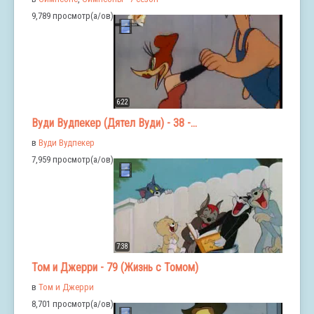
9,789 просмотр(а/ов)
6:22
Вуди Вудпекер (Дятел Вуди) - 38 -...
в
Вуди Вудпекер
7,959 просмотр(а/ов)
7:38
Том и Джерри - 79 (Жизнь с Томом)
в
Том и Джерри
8,701 просмотр(а/ов)