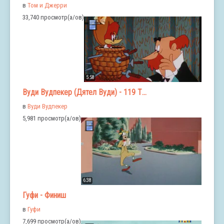
в
Том и Джерри
33,740 просмотр(а/ов)
5:58
Вуди Вудпекер (Дятел Вуди) - 119 Т...
в
Вуди Вудпекер
5,981 просмотр(а/ов)
6:38
Гуфи - Финиш
в
Гуфи
7,699 просмотр(а/ов)