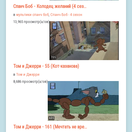
Спанч Боб - Колодец желаний (4 сез...
в
мультики спанч боб
,
Спанч Боб - 4 сезон
13,965 просмотр(а/ов)
7:05
Том и Джерри - 55 (Кот-казанова)
в
Том и Джерри
8,686 просмотр(а/ов)
6:05
Том и Джерри - 161 (Мечтать не вре...