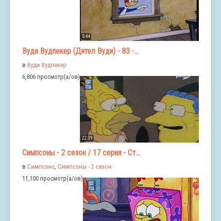
5:44
Вуди Вудпекер (Дятел Вуди) - 83 -...
в
Вуди Вудпекер
6,806 просмотр(а/ов)
22:39
Симпсоны - 2 сезон / 17 серия - Ст...
в
Симпсонс
,
Симпсоны - 2 сезон
11,100 просмотр(а/ов)