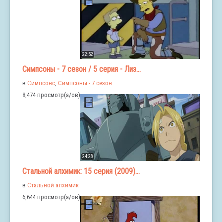
22:52
Симпсоны - 7 сезон / 5 серия - Лиз...
в
Симпсонс
,
Симпсоны - 7 сезон
8,474 просмотр(а/ов)
24:28
Стальной алхимик: 15 серия (2009)...
в
Стальной алхимик
6,644 просмотр(а/ов)