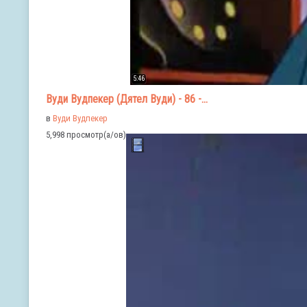
5:46
Вуди Вудпекер (Дятел Вуди) - 86 -...
в
Вуди Вудпекер
5,998 просмотр(а/ов)