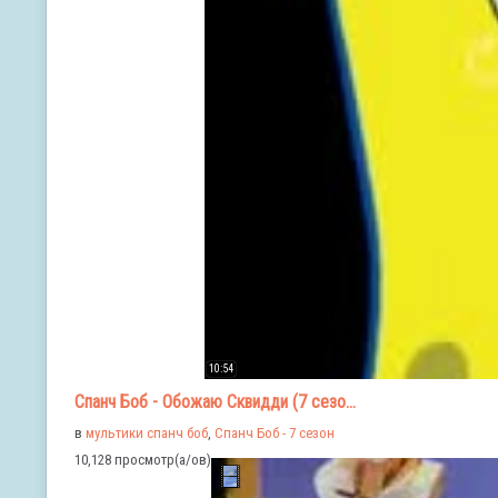
10:54
Спанч Боб - Обожаю Сквидди (7 сезо...
в
мультики спанч боб
,
Спанч Боб - 7 сезон
10,128 просмотр(а/ов)