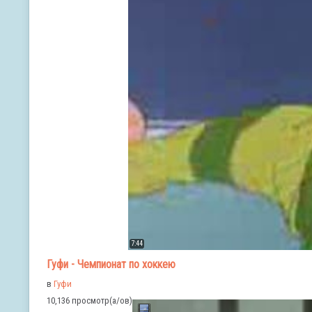
7:44
Гуфи - Чемпионат по хоккею
в
Гуфи
10,136 просмотр(а/ов)