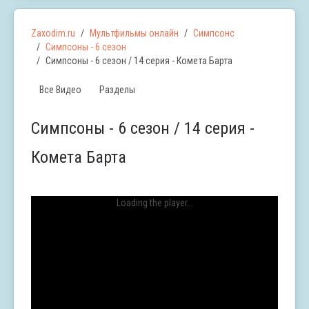
Zaxodim.ru
Мультфильмы онлайн
Симпсонс
Симпсоны - 6 сезон
Симпсоны - 6 сезон / 14 серия - Комета Барта
Все Видео
Разделы
Симпсоны - 6 сезон / 14 серия -
Комета Барта
Loading the player...