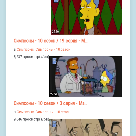
22:50
Симпсоны - 10 сезон / 19 серия - М...
в
Симпсонс
,
Симпсоны - 10 сезон
8,537 просмотр(а/ов)
22:50
Симпсоны - 10 сезон / 3 серия - Ма...
в
Симпсонс
,
Симпсоны - 10 сезон
9,046 просмотр(а/ов)