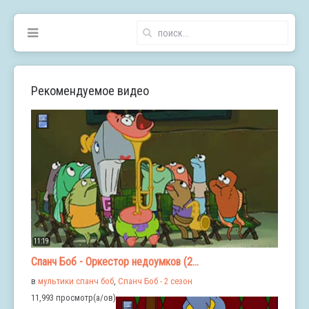
Рекомендуемое видео
11:19
Спанч Боб - Оркестор недоумков (2...
в
мультики спанч боб
,
Спанч Боб - 2 сезон
11,993 просмотр(а/ов)