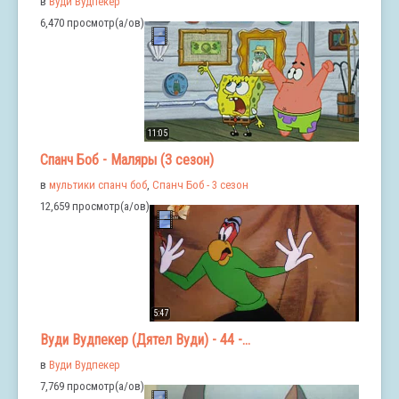
в
Вуди Вудпекер
6,470 просмотр(а/ов)
11:05
Спанч Боб - Маляры (3 сезон)
в
мультики спанч боб
,
Спанч Боб - 3 сезон
12,659 просмотр(а/ов)
5:47
Вуди Вудпекер (Дятел Вуди) - 44 -...
в
Вуди Вудпекер
7,769 просмотр(а/ов)