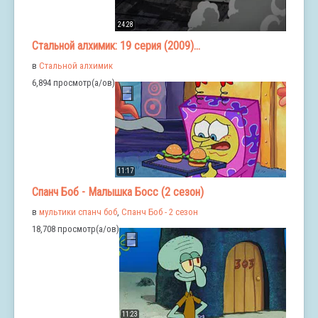
24:28
Стальной алхимик: 19 серия (2009)...
в
Стальной алхимик
6,894 просмотр(а/ов)
11:17
Спанч Боб - Малышка Босс (2 сезон)
в
мультики спанч боб
,
Спанч Боб - 2 сезон
18,708 просмотр(а/ов)
11:23