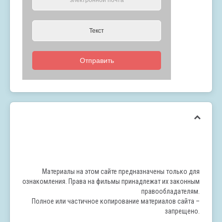
Отправить
Материалы на этом сайте предназначены только для
ознакомления. Права на фильмы принадлежат их законным
правообладателям.
Полное или частичное копирование материалов сайта –
запрещено.