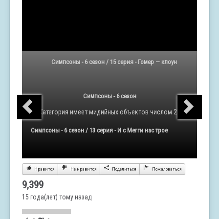
Симпсоны - 6 сезон / 15 серия - Гомер — клоун
Симпсоны - 6 сезон
Категория
имеет мидийных объектов числом 25
Симпсоны - 6 сезон / 13 серия - И с Мегги нас трое
Нравится
Не нравится
Поделиться
Пожаловаться
9,399
15 года(лет) тому назад