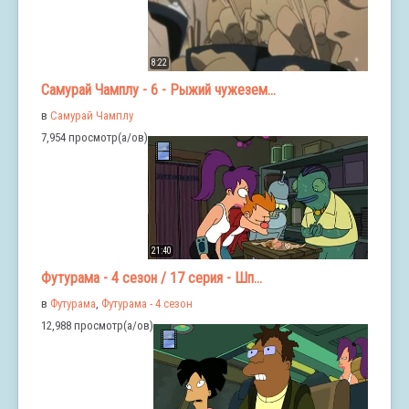
8:22
Самурай Чамплу - 6 - Рыжий чужезем...
в
Самурай Чамплу
7,954 просмотр(а/ов)
21:40
Футурама - 4 сезон / 17 серия - Шп...
в
Футурама
,
Футурама - 4 сезон
12,988 просмотр(а/ов)