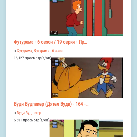
21:39
Футурама - 6 сезон / 19 серия - Пр...
в
Футурама
,
Футурама - 6 сезон
16,127 просмотр(а/ов)
5:49
Вуди Вудпекер (Дятел Вуди) - 164 -...
в
Вуди Вудпекер
6,531 просмотр(а/ов)