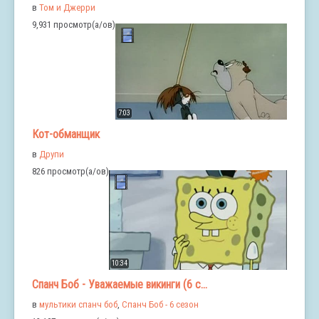
в
Том и Джерри
9,931 просмотр(а/ов)
7:03
Кот-обманщик
в
Друпи
826 просмотр(а/ов)
10:34
Спанч Боб - Уважаемые викинги (6 с...
в
мультики спанч боб
,
Спанч Боб - 6 сезон