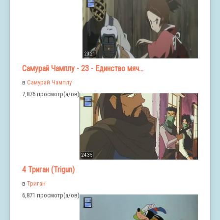
23:21
Самурай Чамплу - 23 - Единство мяч...
в
Самурай Чамплу
7,876 просмотр(а/ов)
24:35
4 Триган (Trigun)
в
Триган
6,871 просмотр(а/ов)