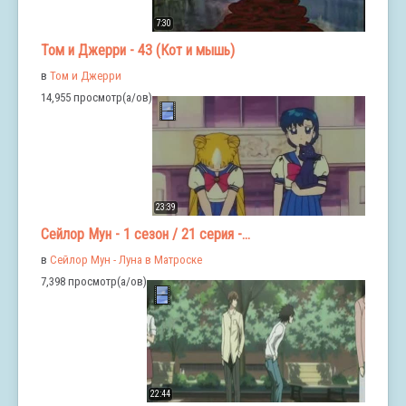
7:30
Том и Джерри - 43 (Кот и мышь)
в
Том и Джерри
14,955 просмотр(а/ов)
23:39
Сейлор Мун - 1 сезон / 21 серия -...
в
Сейлор Мун - Луна в Матроске
7,398 просмотр(а/ов)
22:44