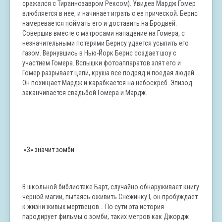
сражался с Тираннозавром Рексом). Увидев Мардж Гомер
влюбляется в нее, и начинает играть с ее прической. Бернс
намеревается поймать его и доставить на Бродвей.
Совершив вместе с матросами нападение на Гомера, с
незначительными потерями Бернсу удается усыпить его
газом. Вернувшись в Нью-Йорк Бернс создает шоу с
участием Гомера. Вспышки фотоаппаратов злят его и
Гомер разрывает цепи, круша все подряд и поедая людей.
Он похищает Мардж и карабкается на небоскрёб. Эпизод
заканчивается свадьбой Гомера и Мардж.
«З» значит зомби
В школьной библиотеке Барт, случайно обнаруживает книгу
чёрной магии, пытаясь оживить Снежинку I, он пробуждает
к жизни живых мертвецов... По сути эта история
пародирует фильмы о зомби, таких метров как Джордж