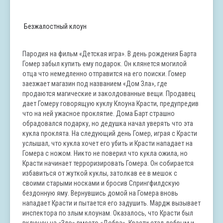
Безжалостный клоун
Пародия на фильм «Детская игра». В день рождения Барта
Гомер забыл купить ему подарок. Он клянется могилой
отца что немедленно отправится на его поиски. Гомер
заезжает магазин под названием «Дом Зла», где
продаются магические и заколдованные вещи. Продавец
дает Гомеру говорящую куклу Клоуна Красти, предупредив
что на ней ужасное проклятие. Дома Барт страшно
обрадовался подарку, но дедушка начал уверять что эта
кукла проклята. На следующий день Гомер, играя с Красти
услышал, что кукла хочет его убить и Красти нападает на
Гомера с ножом. Никто не поверил что кукла ожила, но
Красти начинает терроризировать Гомера. Он собирается
избавиться от жуткой куклы, затолкав ее в мешок с
своими старыми носками и бросив Спрингфилдскую
бездонную яму. Вернувшись домой на Гомера вновь
нападает Красти и пытается его задушить. Мардж вызывает
инспектора по злым клоунам. Оказалось, что Красти был