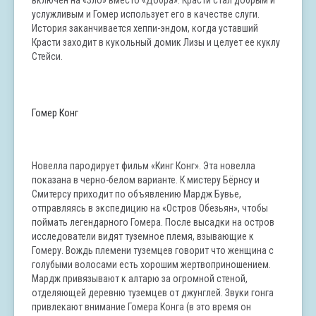
включен на «Зло» вместо «Добра». Красти стал добрым и
услужливым и Гомер использует его в качестве слуги.
История заканчивается хеппи-эндом, когда уставший
Красти заходит в кукольный домик Лизы и целует ее куклу
Стейси.
Гомер Конг
Новелла пародирует фильм «Кинг Конг». Эта новелла
показана в черно-белом варианте. К мистеру Бёрнсу и
Смитерсу приходит по объявлению Мардж Бувье,
отправляясь в экспедицию на «Остров Обезьян», чтобы
поймать легендарного Гомера. После высадки на остров
исследователи видят туземное племя, взывающие к
Гомеру. Вождь племени туземцев говорит что женщина с
голубыми волосами есть хорошим жертвоприношением.
Мардж привязывают к алтарю за огромной стеной,
отделяющей деревню туземцев от джунглей. Звуки гонга
привлекают внимание Гомера Конга (в это время он