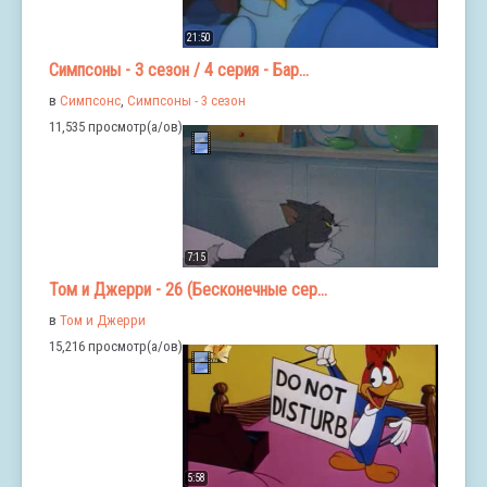
21:50
Симпсоны - 3 сезон / 4 серия - Бар...
в
Симпсонс
,
Симпсоны - 3 сезон
11,535 просмотр(а/ов)
7:15
Том и Джерри - 26 (Бесконечные сер...
в
Том и Джерри
15,216 просмотр(а/ов)
5:58