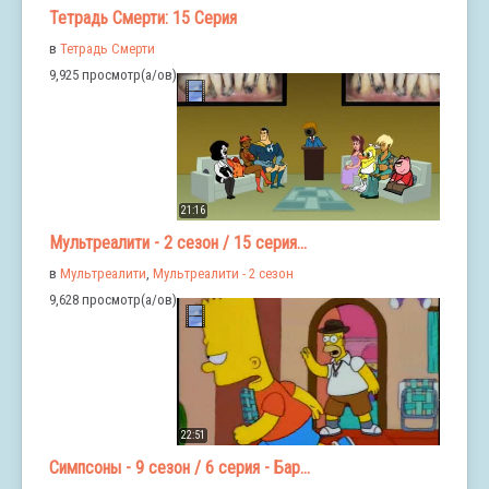
Тетрадь Смерти: 15 Серия
в
Тетрадь Смерти
9,925 просмотр(а/ов)
21:16
Мультреалити - 2 сезон / 15 серия...
в
Мультреалити
,
Мультреалити - 2 сезон
9,628 просмотр(а/ов)
22:51
Симпсоны - 9 сезон / 6 серия - Бар...