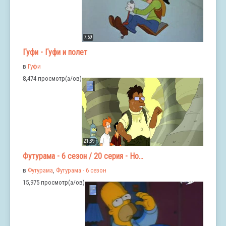
7:59
Гуфи - Гуфи и полет
в
Гуфи
8,474 просмотр(а/ов)
21:39
Футурама - 6 сезон / 20 серия - Но...
в
Футурама
,
Футурама - 6 сезон
15,975 просмотр(а/ов)