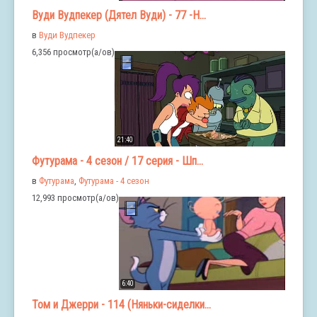
Вуди Вудпекер (Дятел Вуди) - 77 -Н...
в
Вуди Вудпекер
6,356 просмотр(а/ов)
21:40
Футурама - 4 сезон / 17 серия - Шп...
в
Футурама
,
Футурама - 4 сезон
12,993 просмотр(а/ов)
6:40
Том и Джерри - 114 (Няньки-сиделки...