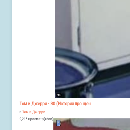
7:02
Том и Джерри - 80 (История про щен...
в
Том и Джерри
9,215 просмотр(а/ов)