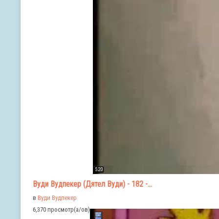
5:20
Вуди Вудпекер (Дятел Вуди) - 182 -...
в
Вуди Вудпекер
6,370 просмотр(а/ов)