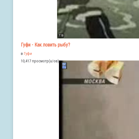
7:18
Гуфи - Как ловить рыбу?
в
Гуфи
10,417 просмотр(а/ов)