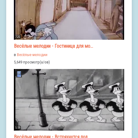
7:20
Весёлые мелодии - Гостиница для мо...
в
Весёлые мелодии
5,649 просмотр(а/ов)
5:59
Весёлые мелодии - Встряхнутся под...