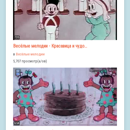
7:35
Весёлые мелодии - Красавица и чудо...
в
Весёлые мелодии
5,707 просмотр(а/ов)
6:54