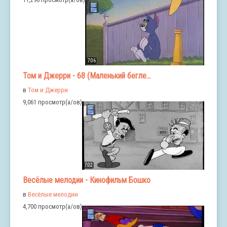
7:06
Том и Джерри - 68 (Маленький бегле...
в
Том и Джерри
9,061 просмотр(а/ов)
7:02
Весёлые мелодии - Кинофильм Бошко
в
Весёлые мелодии
4,700 просмотр(а/ов)