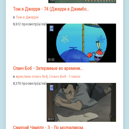
7:05
Том и Джерри - 74 (Джерри и Джимбо...
в
Том и Джерри
8,612 просмотр(а/ов)
10:55
Спанч Боб - Затерянные во времени...
в
мультики спанч боб
,
Спанч Боб - 7 сезон
8,370 просмотр(а/ов)
23:21
Самурай Чамплу - 3 - По молчаливом...