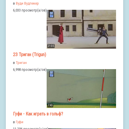
в
Вуди Вудпекер
6,033 просмотр(а/ов)
21:05
23 Триган (Trigun)
в
Триган
6,998 просмотр(а/ов)
7:43
Гуфи - Как играть в гольф?
в
Гуфи
11,296 просмотр(а/ов)