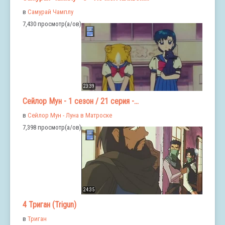
в
Самурай Чамплу
7,430 просмотр(а/ов)
23:39
Сейлор Мун - 1 сезон / 21 серия -...
в
Сейлор Мун - Луна в Матроске
7,398 просмотр(а/ов)
24:35
4 Триган (Trigun)
в
Триган