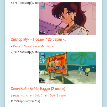
6,871 просмотр(а/ов)
23:39
Сейлор Мун - 1 сезон / 25 серия -...
в
Сейлор Мун - Луна в Матроске
7,393 просмотр(а/ов)
11:03
Спанч Боб - Баббл Бадди (2 сезон)
в
мультики спанч боб
,
Спанч Боб - 2 сезон
13,299 просмотр(а/ов)