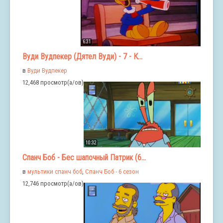
6:31
Вуди Вудпекер (Дятел Вуди) - 7 - К...
в
Вуди Вудпекер
12,468 просмотр(а/ов)
10:32
Спанч Боб - Бес шапочный Патрик (6...
в
мультики спанч боб
,
Спанч Боб - 6 сезон
12,746 просмотр(а/ов)