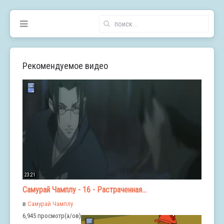
Рекомендуемое видео
23:21
Самурай Чамплу - 16 - Растраченная...
в
Самурай Чамплу
6,945 просмотр(а/ов)