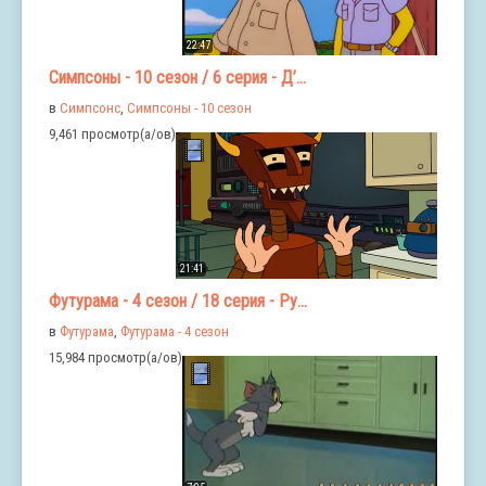
22:47
Симпсоны - 10 сезон / 6 серия - Д’...
в
Симпсонс
,
Симпсоны - 10 сезон
9,461 просмотр(а/ов)
21:41
Футурама - 4 сезон / 18 серия - Ру...
в
Футурама
,
Футурама - 4 сезон
15,984 просмотр(а/ов)