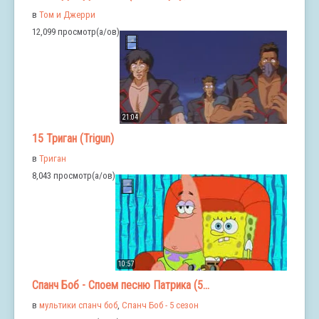
в
Том и Джерри
12,099 просмотр(а/ов)
21:04
15 Триган (Trigun)
в
Триган
8,043 просмотр(а/ов)
10:57
Спанч Боб - Споем песню Патрика (5...
в
мультики спанч боб
,
Спанч Боб - 5 сезон