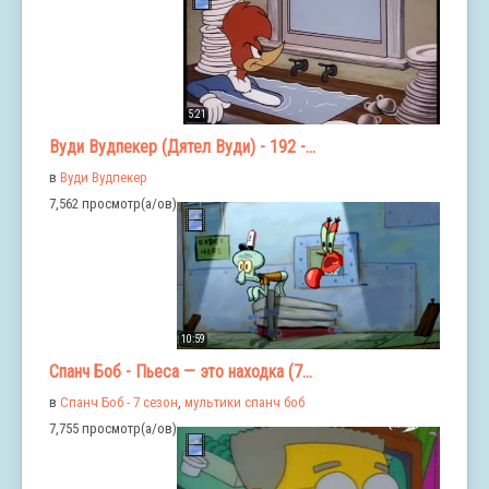
5:21
Вуди Вудпекер (Дятел Вуди) - 192 -...
в
Вуди Вудпекер
7,562 просмотр(а/ов)
10:59
Спанч Боб - Пьеса — это находка (7...
в
Спанч Боб - 7 сезон
,
мультики спанч боб
7,755 просмотр(а/ов)