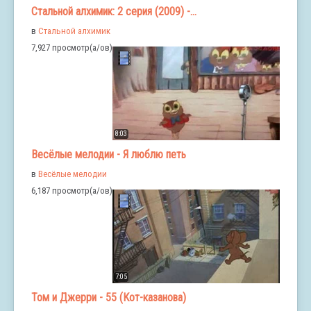
Стальной алхимик: 2 серия (2009) -...
в
Стальной алхимик
7,927 просмотр(а/ов)
8:03
Весёлые мелодии - Я люблю петь
в
Весёлые мелодии
6,187 просмотр(а/ов)
7:05
Том и Джерри - 55 (Кот-казанова)