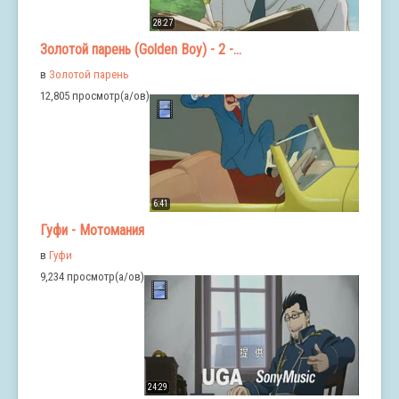
28:27
Золотой парень (Golden Boy) - 2 -...
в
Золотой парень
12,805 просмотр(а/ов)
6:41
Гуфи - Мотомания
в
Гуфи
9,234 просмотр(а/ов)
24:29