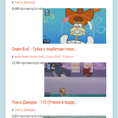
в
Том и Джерри
8,688 просмотр(а/ов)
10:30
Спанч Боб - Губка с подбитым глазо...
в
мультики спанч боб
,
Спанч Боб - 5 сезон
13,063 просмотр(а/ов)
6:19
Том и Джерри - 110 (Утенок в подар...
в
Том и Джерри
8,823 просмотр(а/ов)