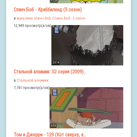
11:25
Спанч Боб - Краббиленд (3 сезон)
в
мультики спанч боб
,
Спанч Боб - 3 сезон
12,949 просмотр(а/ов)
24:14
Стальной алхимик: 52 серия (2009)...
в
Стальной алхимик
7,741 просмотр(а/ов)
6:36
Том и Джерри - 129 (Кот сверху, а...