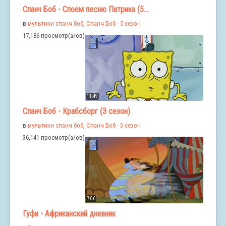
Спанч Боб - Споем песню Патрика (5...
в
мультики спанч боб
,
Спанч Боб - 5 сезон
17,186 просмотр(а/ов)
11:49
Спанч Боб - Крабсборг (3 сезон)
в
мультики спанч боб
,
Спанч Боб - 3 сезон
36,141 просмотр(а/ов)
7:06
Гуфи - Африканский дневник