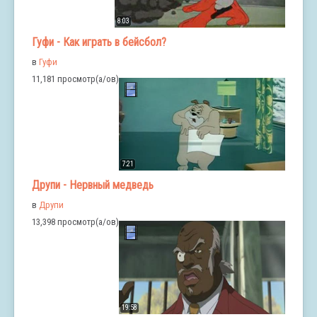
8:03
Гуфи - Как играть в бейсбол?
в
Гуфи
11,181 просмотр(а/ов)
7:21
Друпи - Нервный медведь
в
Друпи
13,398 просмотр(а/ов)
19:58