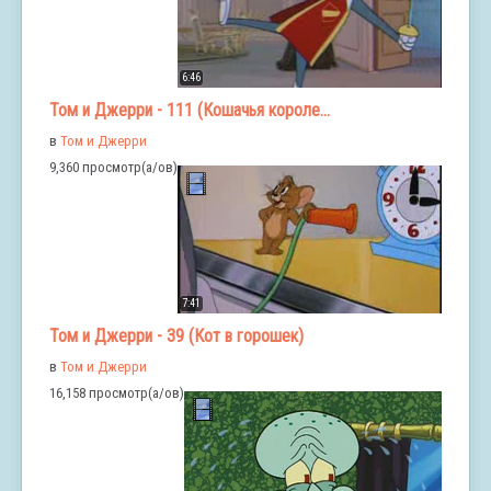
6:46
Том и Джерри - 111 (Кошачья короле...
в
Том и Джерри
9,360 просмотр(а/ов)
7:41
Том и Джерри - 39 (Кот в горошек)
в
Том и Джерри
16,158 просмотр(а/ов)