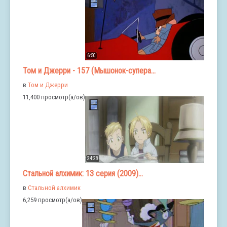
6:50
Том и Джерри - 157 (Мышонок-супера...
в
Том и Джерри
11,400 просмотр(а/ов)
24:28
Стальной алхимик: 13 серия (2009)...
в
Стальной алхимик
6,259 просмотр(а/ов)