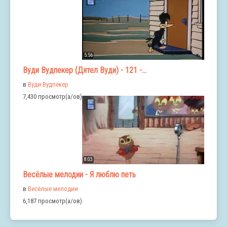
5:56
Вуди Вудпекер (Дятел Вуди) - 121 -...
в
Вуди Вудпекер
7,430 просмотр(а/ов)
8:03
Весёлые мелодии - Я люблю петь
в
Весёлые мелодии
6,187 просмотр(а/ов)