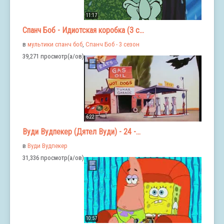
11:17
Спанч Боб - Идиотская коробка (3 с...
в
мультики спанч боб
,
Спанч Боб - 3 сезон
39,271 просмотр(а/ов)
6:22
Вуди Вудпекер (Дятел Вуди) - 24 -...
в
Вуди Вудпекер
31,336 просмотр(а/ов)
10:57