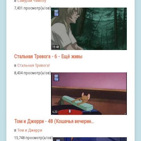
в
Самурай Чамплу
7,431 просмотр(а/ов)
19:48
Стальная Тревога - 6 - Ещё живы
в
Стальная Тревога!
8,434 просмотр(а/ов)
6:20
Том и Джерри - 48 (Кошачья вечерин...
в
Том и Джерри
15,748 просмотр(а/ов)